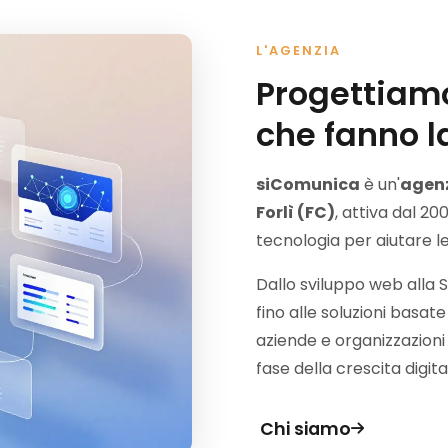
L'AGENZIA
Progettiamo
che fanno l
siComunica
è un'
agenz
Forlì (FC)
, attiva dal 20
tecnologia per aiutare l
Dallo sviluppo web alla S
fino alle soluzioni basat
aziende e organizzazioni d
fase della crescita digita
Chi siamo